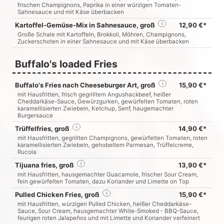
frischen Champignons, Paprika in einer würzigen Tomaten-
Sahnesauce und mit Käse überbacken
Kartoffel-Gemüse-Mix in Sahnesauce, groß
i
12,90 €*
Große Schale mit Kartoffeln, Brokkoli, Möhren, Champignons,
Zuckerschoten in einer Sahnesauce und mit Käse überbacken
Buffalo's loaded Fries
Buffalo's Fries nach Cheeseburger Art, groß
i
15,90 €*
mit Hausfritten, frisch gegrilltem Angushackbeef, heißer
Cheddarkäse-Sauce, Gewürzgurken, gewürfelten Tomaten, roten
karamellisierten Zwiebeln, Ketchup, Senf, haugemachter
Burgersauce
Trüffelfries, groß
i
14,90 €*
mit Hausfritten, gegrillten Champignons, gewürfelten Tomaten, roten
karamellisierten Zwiebeln, gehobeltem Parmesan, Trüffelcreme,
Rucola
Tijuana fries, groß
i
13,90 €*
mit Hausfritten, hausgemachter Guacamole, frischer Sour Cream,
fein gewürfelten Tomaten, dazu Koriander und Limette on Top
Pulled Chicken Fries, groß
i
15,90 €*
mit Hausfritten, würzigen Pulled Chicken, heißer Cheddarkäse-
Sauce, Sour Cream, hausgemachter White-Smoked - BBQ-Sauce,
feurigen roten Jalapeños und mit Limette und Koriander verfeinert