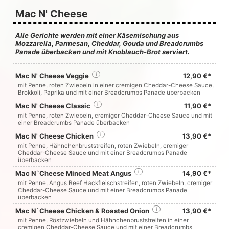
Mac N' Cheese
Alle Gerichte werden mit einer Käsemischung aus
Mozzarella, Parmesan, Cheddar, Gouda und Breadcrumbs
Panade überbacken und mit Knoblauch-Brot serviert.
Mac N' Cheese Veggie
i
12,90 €*
mit Penne, roten Zwiebeln in einer cremigen Cheddar-Cheese Sauce,
Brokkoli, Paprika und mit einer Breadcrumbs Panade überbacken
Mac N' Cheese Classic
i
11,90 €*
mit Penne, roten Zwiebeln, cremiger Cheddar-Cheese Sauce und mit
einer Breadcrumbs Panade überbacken
Mac N' Cheese Chicken
i
13,90 €*
mit Penne, Hähnchenbruststreifen, roten Zwiebeln, cremiger
Cheddar-Cheese Sauce und mit einer Breadcrumbs Panade
überbacken
Mac N`Cheese Minced Meat Angus
i
14,90 €*
mit Penne, Angus Beef Hackfleischstreifen, roten Zwiebeln, cremiger
Cheddar-Cheese Sauce und mit einer Breadcrumbs Panade
überbacken
Mac N`Cheese Chicken & Roasted Onion
i
13,90 €*
mit Penne, Röstzwiebeln und Hähnchenbruststreifen in einer
cremigen Cheddar-Cheese Sauce und mit einer Breadcrumbs