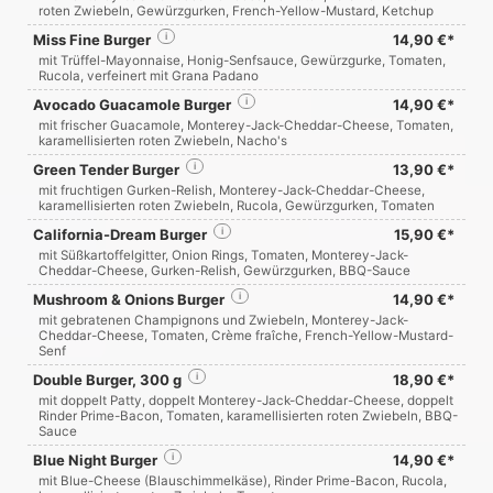
roten Zwiebeln, Gewürzgurken, French-Yellow-Mustard, Ketchup
Miss Fine Burger
i
14,90 €*
mit Trüffel-Mayonnaise, Honig-Senfsauce, Gewürzgurke, Tomaten,
Rucola, verfeinert mit Grana Padano
Avocado Guacamole Burger
i
14,90 €*
mit frischer Guacamole, Monterey-Jack-Cheddar-Cheese, Tomaten,
karamellisierten roten Zwiebeln, Nacho's
Green Tender Burger
i
13,90 €*
mit fruchtigen Gurken-Relish, Monterey-Jack-Cheddar-Cheese,
karamellisierten roten Zwiebeln, Rucola, Gewürzgurken, Tomaten
California-Dream Burger
i
15,90 €*
mit Süßkartoffelgitter, Onion Rings, Tomaten, Monterey-Jack-
Cheddar-Cheese, Gurken-Relish, Gewürzgurken, BBQ-Sauce
Mushroom & Onions Burger
i
14,90 €*
mit gebratenen Champignons und Zwiebeln, Monterey-Jack-
Cheddar-Cheese, Tomaten, Crème fraîche, French-Yellow-Mustard-
Senf
Double Burger, 300 g
i
18,90 €*
mit doppelt Patty, doppelt Monterey-Jack-Cheddar-Cheese, doppelt
Rinder Prime-Bacon, Tomaten, karamellisierten roten Zwiebeln, BBQ-
Sauce
Blue Night Burger
i
14,90 €*
mit Blue-Cheese (Blauschimmelkäse), Rinder Prime-Bacon, Rucola,