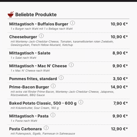
Beliebte Produkte
Mittagstisch - Buffalos Burger
i
10,90 €*
1 x Burger nach Wahl mit 1 x Beilage nach Wahl
Cheeseburger
i
10,90 €*
mit Monterey-Jack-Cheddar-Cheese, Tomaten, karamellisierten roten Zwiebeln,
Gewürzgurken, French-Yellow-Mustard, Ketchup
Mittagstisch - Salate
8,90 €*
1 x Salat nach Wahl
Mittagstisch - Mac N' Cheese
i
9,90 €*
1 x Mac N' Cheese nach Wahl
Pommes frites, standard
i
3,50 €*
Prime-Bacon Burger
i
14,90 €*
mit extra viel Rinder Prime-Bacon, Monterey-Jack-Cheddar-Cheese, Jalapenos,
Röstzwiebeln, BBQ-Sauce
Baked Potato Classic, 500 - 600 g
i
7,90 €*
mit Kräuterbutter, Sour Cream, 160 g
Mittagstisch - Pasta
i
9,90 €*
1 x Pasta nach Wahl
Pasta Carbonara
i
12,90 €*
mit Putenspeck, Eigelb, Parmesan in Sahnesauce