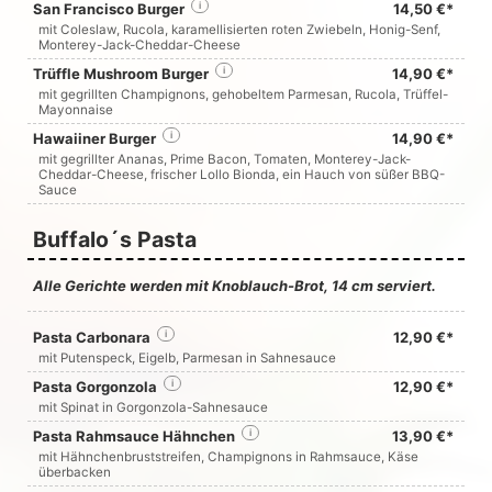
San Francisco Burger
i
14,50 €*
mit Coleslaw, Rucola, karamellisierten roten Zwiebeln, Honig-Senf,
Monterey-Jack-Cheddar-Cheese
Trüffle Mushroom Burger
i
14,90 €*
mit gegrillten Champignons, gehobeltem Parmesan, Rucola, Trüffel-
Mayonnaise
Hawaiiner Burger
i
14,90 €*
mit gegrillter Ananas, Prime Bacon, Tomaten, Monterey-Jack-
Cheddar-Cheese, frischer Lollo Bionda, ein Hauch von süßer BBQ-
Sauce
Buffalo´s Pasta
Alle Gerichte werden mit Knoblauch-Brot, 14 cm serviert.
Pasta Carbonara
i
12,90 €*
mit Putenspeck, Eigelb, Parmesan in Sahnesauce
Pasta Gorgonzola
i
12,90 €*
mit Spinat in Gorgonzola-Sahnesauce
Pasta Rahmsauce Hähnchen
i
13,90 €*
mit Hähnchenbruststreifen, Champignons in Rahmsauce, Käse
überbacken