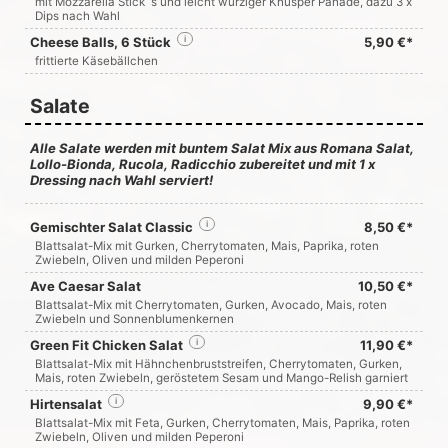
mit Mozzarella Stick´s und leicht würziger Knusper Panade, dazu 3 x
Dips nach Wahl
Cheese Balls, 6 Stück
i
5,90 €*
frittierte Käsebällchen
Salate
Alle Salate werden mit buntem Salat Mix aus Romana Salat,
Lollo-Bionda, Rucola, Radicchio zubereitet und mit 1 x
Dressing nach Wahl serviert!
Gemischter Salat Classic
i
8,50 €*
Blattsalat-Mix mit Gurken, Cherrytomaten, Mais, Paprika, roten
Zwiebeln, Oliven und milden Peperoni
Ave Caesar Salat
10,50 €*
Blattsalat-Mix mit Cherrytomaten, Gurken, Avocado, Mais, roten
Zwiebeln und Sonnenblumenkernen
Green Fit Chicken Salat
i
11,90 €*
Blattsalat-Mix mit Hähnchenbruststreifen, Cherrytomaten, Gurken,
Mais, roten Zwiebeln, geröstetem Sesam und Mango-Relish garniert
Hirtensalat
i
9,90 €*
Blattsalat-Mix mit Feta, Gurken, Cherrytomaten, Mais, Paprika, roten
Zwiebeln, Oliven und milden Peperoni