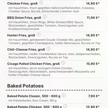
Chicken Fries, groß
i
14,90 €*
mit Hausfritten, frisch gegrillten Hähnchenfiletstreifen, Coleslaw,
Cheddar-Sauce, Rucola, erfrischender Limetten-Aioli
BBQ Onion Fries, groß
i
11,90 €*
mit Hausfritten, Onion Rings, White-Smoked BBQ-Sauce,
Röstzwiebeln, gewürfelten Tomaten, Gewürzgurken und
Knoblauchmayonnaise
Hunter Fries, groß
i
14,90 €*
mit Hausfritten, geriebenem Gouda-Cheddar Mix, gewürfelten
Tomaten, gegrillten Champignons, heißer Rahmsauce, Rucola on Top
Chili-Cheese Fries, groß
i
14,90 €*
mit Hausfritten, heißer Cheddarkäse-Sauce, roten Jalapenoscheiben,
Röstzwiebeln, Gewürzgurken, Rucola on Top
Cicago Pulled Chicken Fries, groß
i
15,90 €*
mit Hausfritten, leicht würzigem Pulled-Chicken,
Gewürzgurken, Röstzwiebeln, zartschmelzendem Mozzarella und
heißer Cheddar-Cheese-Sauce
Baked Potatoes
Baked Potato Classic, 500 - 600 g
i
7,90 €*
mit Kräuterbutter, Sour Cream, 160 g
Baked Potato Chicken, 500 - 600 g
i
13,90 €*