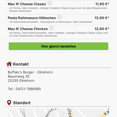
Mac N' Cheese Classic
i
11,90 €*
mit Penne, roten Zwiebeln, cremiger Cheddar-Cheese Sauce und mit einer Breadcrumbs
Panade überbacken
Pasta Rahmsauce Hähnchen
i
13,90 €*
mit Hähnchenbruststreifen, Champignons in Rahmsauce, Käse überbacken
Mac N' Cheese Chicken
i
13,90 €*
mit Penne, Hähnchenbruststreifen, roten Zwiebeln, cremiger Cheddar-Cheese Sauce und
mit einer Breadcrumbs Panade überbacken
Hier gleich bestellen
Kontakt
Buffalo's Burger - Elmshorn
Bauerweg 35
25335 Elmshorn
Tel.: 04121-7886985
Standort