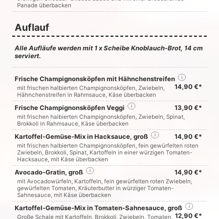
Panade überbacken
Auflauf
Alle Aufläufe werden mit 1 x Scheibe Knoblauch-Brot, 14 cm
serviert.
Frische Champignonsköpfen mit Hähnchenstreifen
i
14,90 €*
mit frischen halbierten Champignonsköpfen, Zwiebeln,
Hähnchenstreifen in Rahmsauce, Käse überbacken
Frische Champignonsköpfen Veggi
i
13,90 €*
mit frischen halbierten Champignonsköpfen, Zwiebeln, Spinat,
Brokkoli in Rahmsauce, Käse überbacken
Kartoffel-Gemüse-Mix in Hacksauce, groß
i
14,90 €*
mit frischen halbierten Champignonsköpfen, fein gewürfelten roten
Zwiebeln, Brokkoli, Spinat, Kartoffeln in einer würzigen Tomaten-
Hacksauce, mit Käse überbacken
Avocado-Gratin, groß
i
14,90 €*
mit Avocadowürfeln, Kartoffeln, fein gewürfelten roten Zwiebeln,
gewürfelten Tomaten, Kräuterbutter in würziger Tomaten-
Sahnesauce, mit Käse überbacken
Kartoffel-Gemüse-Mix in Tomaten-Sahnesauce, groß
i
12,90 €*
Große Schale mit Kartoffeln, Brokkoli, Zwiebeln, Tomaten,