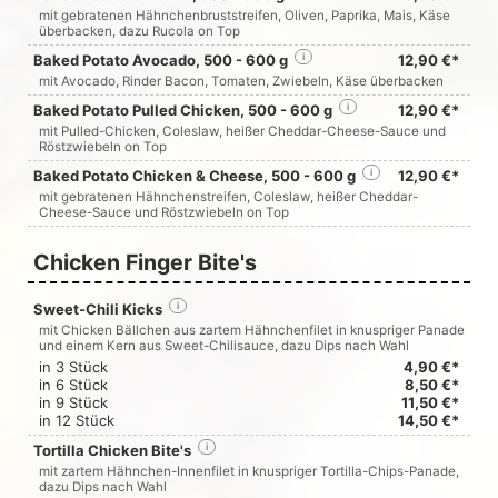
mit gebratenen Hähnchenbruststreifen, Oliven, Paprika, Mais, Käse
überbacken, dazu Rucola on Top
Baked Potato Avocado, 500 - 600 g
i
12,90 €*
mit Avocado, Rinder Bacon, Tomaten, Zwiebeln, Käse überbacken
Baked Potato Pulled Chicken, 500 - 600 g
i
12,90 €*
mit Pulled-Chicken, Coleslaw, heißer Cheddar-Cheese-Sauce und
Röstzwiebeln on Top
Baked Potato Chicken & Cheese, 500 - 600 g
i
12,90 €*
mit gebratenen Hähnchenstreifen, Coleslaw, heißer Cheddar-
Cheese-Sauce und Röstzwiebeln on Top
Chicken Finger Bite's
Sweet-Chili Kicks
i
mit Chicken Bällchen aus zartem Hähnchenfilet in knuspriger Panade
und einem Kern aus Sweet-Chilisauce, dazu Dips nach Wahl
in 3 Stück
4,90 €*
in 6 Stück
8,50 €*
in 9 Stück
11,50 €*
in 12 Stück
14,50 €*
Tortilla Chicken Bite's
i
mit zartem Hähnchen-Innenfilet in knuspriger Tortilla-Chips-Panade,
dazu Dips nach Wahl